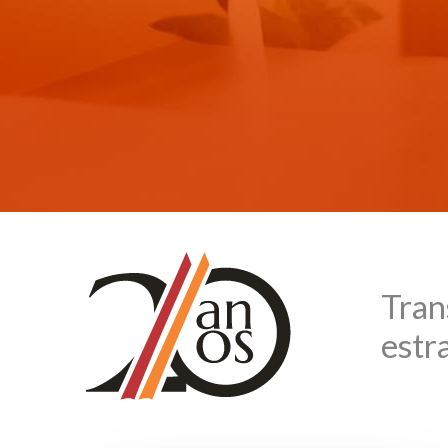
Tran
estr