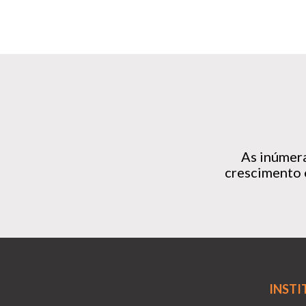
As inúmera
crescimento 
INSTI