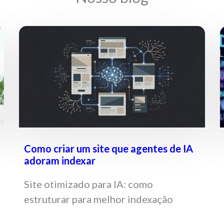
Como criar um site que agentes de IA
adoram indexar
Site otimizado para IA: como
estruturar para melhor indexação